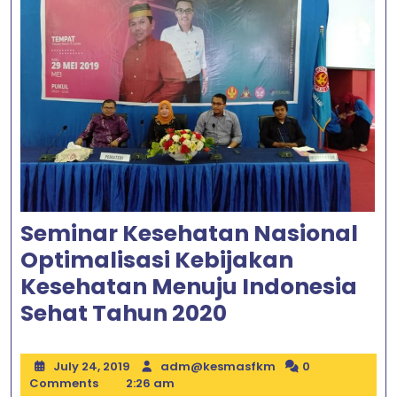
Seminar Kesehatan Nasional
Optimalisasi Kebijakan
Kesehatan Menuju Indonesia
Seminar
Sehat Tahun 2020
Kesehatan
Nasional
July
adm@kesmasfkm
July 24, 2019
adm@kesmasfkm
0
24,
Comments
2:26 am
Optimalisasi