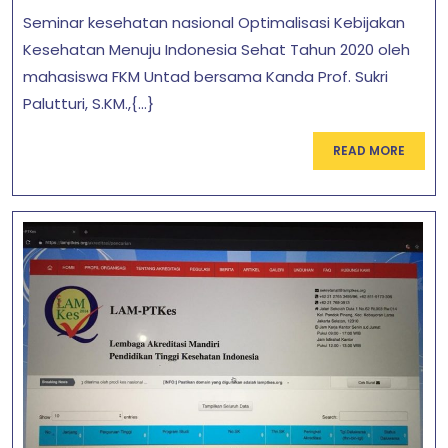
2019
Kebijakan
Seminar kesehatan nasional Optimalisasi Kebijakan
Kesehatan
Kesehatan Menuju Indonesia Sehat Tahun 2020 oleh
mahasiswa FKM Untad bersama Kanda Prof. Sukri
Menuju
Palutturi, S.KM.,{...}
Indonesia
Sehat
READ
READ MORE
Tahun
MORE
2020