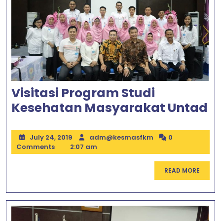
Akreditasi
B
Visitasi Program Studi
Vi
Kesehatan Masyarakat Untad
P
St
July
adm@kesmasfkm
July 24, 2019
adm@kesmasfkm
0
24,
Comments
2:07 am
K
2019
M
READ
READ MORE
U
MORE