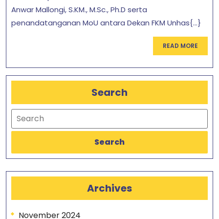
Dan
Anwar Mallongi, S.KM., M.Sc., Ph.D serta
penandatanganan MoU antara Dekan FKM Unhas{...}
S3
READ
READ MORE
MORE
Search
Search
Search
Archives
November 2024