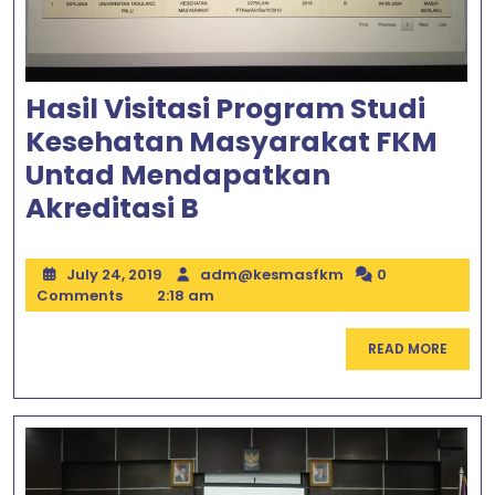
Hasil Visitasi Program Studi
Kesehatan Masyarakat FKM
Untad Mendapatkan
Hasil
Akreditasi B
Visitasi
Program
July
adm@kesmasfkm
July 24, 2019
adm@kesmasfkm
0
24,
Comments
2:18 am
Studi
2019
Kesehatan
READ
READ MORE
Masyarakat
MORE
FKM
Untad
Mendapatkan