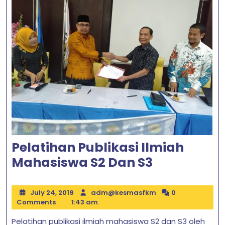
Pelatihan Publikasi Ilmiah
Pelatihan
Mahasiswa S2 Dan S3
Publikasi
Ilmiah
July
adm@kesmasfkm
July 24, 2019
adm@kesmasfkm
0
24,
Comments
1:43 am
Mahasisw
2019
S2
Pelatihan publikasi ilmiah mahasiswa S2 dan S3 oleh